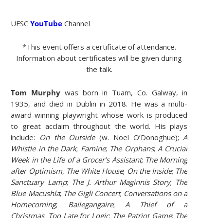
UFSC
YouTube
Channel
*This event offers a certificate of attendance.
Information about certificates will be given during
the talk.
Tom Murphy
was born in Tuam, Co. Galway, in
1935, and died in Dublin in 2018. He was a multi-
award-winning playwright whose work is produced
to great acclaim throughout the world. His
plays
include:
On the Outside
(w. Noel O’Donoghue);
A
Whistle in the Dark
;
Famine
;
The Orphans
;
A Crucial
Week in the Life of a Grocer’s Assistant
;
The Morning
after Optimism
,
The White House
;
On the Inside
;
The
Sanctuary Lamp
;
The J. Arthur Maginnis Story
;
The
Blue Macushla
;
The Gigli Concert
;
Conversations on a
Homecoming
;
Bailegangaire
;
A Thief of a
Christmas
;
Too Late for Logic
;
The Patriot Game
;
The