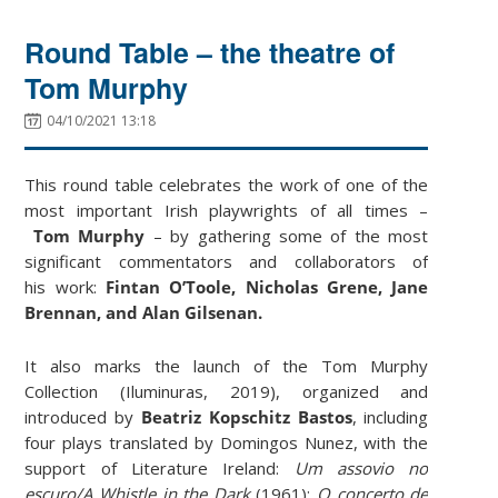
Round Table – the theatre of
Tom Murphy
04/10/2021 13:18
This round table celebrates the work of one of the
most important Irish playwrights of all times –
Tom Murphy
– by gathering some of the most
significant commentators and collaborators of
his work:
Fintan O’Toole, Nicholas Grene, Jane
Brennan, and Alan Gilsenan.
It also marks the launch of the Tom Murphy
Collection (Iluminuras, 2019), organized and
introduced by
Beatriz Kopschitz Bastos
, including
four plays translated by Domingos Nunez, with the
support of Literature Ireland:
Um assovio no
escuro/A Whistle in the Dark
(1961);
O concerto de