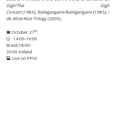
Gigli/The Gigli
Concert
(1983);
Bailegangaire/Bailegangaire
(1985);
and
Trilo
de Alice
/
Alice Trilogy
(2005).
th
📅
October 27
🕤 14:00-16:00
Brazil/18:00-
20:00 Ireland
💻
Live on PPGI