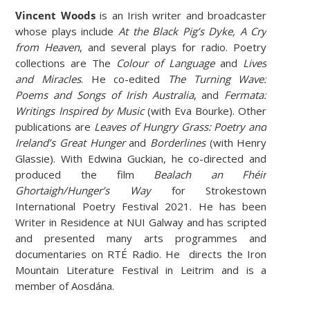
Vincent Woods
is an Irish writer and broadcaster
whose plays include
At the Black Pig’s Dyke, A Cry
from Heaven
, and several plays for radio. Poetry
collections are The
Colour of Language
and
Lives
and Miracles
. He co-edited
The Turning Wave:
Poems and Songs of Irish Australia
, and
Fermata:
Writings Inspired by Music
(with Eva Bourke). Other
publications are
Leaves of Hungry Grass: Poetry and
Ireland’s Great Hunger
and
Borderlines
(with Henry
Glassie). With Edwina Guckian, he co-directed and
produced the film
Bealach an Fhéir
Ghortaigh/Hunger’s Way
for Strokestown
International Poetry Festival 2021. He has been
Writer in Residence at NUI Galway and has scripted
and presented many arts programmes and
documentaries on RTÉ Radio. He directs the Iron
Mountain Literature Festival in Leitrim and is a
member of Aosdána.