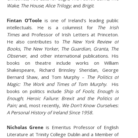
Wake
;
The House
;
Alice Trilogy
; and
Brigit
.
Fintan O’Toole
is one of Ireland’s leading public
intellectuals. He is a columnist for
The Irish
Times
and Professor of Irish Letters at Princeton.
He also contributes to
The New York Review of
Books
,
The New Yorker
,
The Guardian
,
Granta
,
The
Observer
, and other international publications. His
books on theatre include works on William
Shakespeare, Richard Brinsley Sheridan, George
Bernard Shaw, and Tom Murphy –
The Politics of
Magic: The Work and Times of Tom Murphy
. His
books on politics include
Ship of Fools
;
Enough is
Enough
;
Heroic Failure: Brexit and the Politics of
Pain;
and, most recently,
We Don’t Know Ourselves:
A Personal History of Ireland Since 1958.
Nicholas Grene
is Emeritus Professor of English
Literature at Trinity College Dublin and a Member of