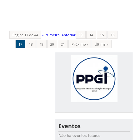
Página 17 de 44
« Primeiro
‹ Anterior
13
14
15
16
17
18
19
20
21
Próximo ›
Última »
Eventos
Não há eventos futuros