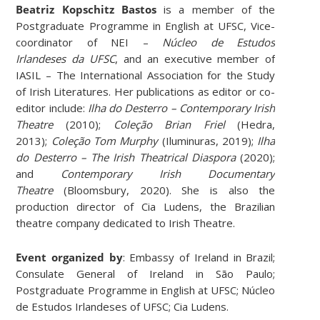
Beatriz Kopschitz Bastos
is a member of the
Postgraduate Programme in English at UFSC, Vice-
coordinator of NEI –
Núcleo de Estudos
Irlandeses
da UFSC
, and an executive member of
IASIL – The International Association for the Study
of Irish Literatures. Her publications as editor or co-
editor include:
Ilha do Desterro – Contemporary Irish
Theatre
(2010);
Coleção Brian Friel
(Hedra,
2013);
Coleção Tom Murphy
(Iluminuras, 2019);
Ilha
do Desterro – The Irish Theatrical Diaspora
(2020);
and
Contemporary Irish Documentary
Theatre
(Bloomsbury, 2020). She is also the
production director of Cia Ludens, the Brazilian
theatre company dedicated to Irish Theatre.
Event organized by
: Embassy of Ireland in Brazil;
Consulate General of Ireland in São Paulo;
Postgraduate Programme in English at UFSC; Núcleo
de Estudos Irlandeses of UFSC; Cia Ludens.