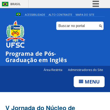
BRASIL
Simplifique!
ACESSIBILIDADE
ALTO CONTRASTE
MAPA DO SITE
Comunica BR
Participe
Acesso à informação
Legislação
Programa de Pós-
Canais
Graduação em Inglês
Área Restrita
Administradores do Site
MENU
V Jornada do Núcleo de