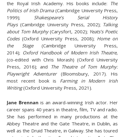
the Royal Irish Academy. His books include:
The
Politics of Irish Drama
(Cambridge University Press,
1999);
Shakespeare’s Serial History
Plays
(Cambridge University Press, 2002);
Talking
about Tom Murphy
(Carysfort, 2002);
Yeats’s Poetic
Codes
(Oxford University Press, 2008);
Home on
the Stage
(Cambridge University Press,
2014);
Oxford Handbook of Modern Irish Theatre
,
(co-edited with Chris Morash) (Oxford University
Press, 2016); and
The Theatre of Tom Murphy:
Playwright Adventurer
(Bloomsbury, 2017). His
most recent book is
Farming in Modern Irish
Writing
(Oxford University Press, 2021).
Jane Brennan
is an award-winning Irish actor. Her
career spans 40 years in theatre, film, TV and radio.
She has performed in many productions at the
Abbey Theatre and the Gate Theatre, in Dublin, as
well as the Druid Theatre, in Galway. She has toured