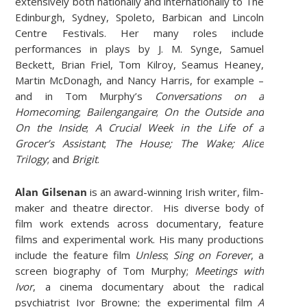
extensively both nationally and internationally to The
Edinburgh, Sydney, Spoleto, Barbican and Lincoln
Centre Festivals. Her many roles include
performances in plays by J. M. Synge, Samuel
Beckett, Brian Friel, Tom Kilroy, Seamus Heaney,
Martin McDonagh, and Nancy Harris, for example –
and in Tom Murphy’s
Conversations on a
Homecoming
;
Bailengangaire
;
On the Outside and
On the Inside
;
A Crucial Week in the Life of a
Grocer’s Assistant
;
The House; The Wake; Alice
Trilogy
; and
Brigit
.
Alan Gilsenan
is an award-winning Irish writer, film-
maker and theatre director. His diverse body of
film work extends across documentary, feature
films and experimental work. His many productions
include the feature film
Unless
;
Sing on Forever
, a
screen biography of Tom Murphy;
Meetings with
Ivor
, a cinema documentary about the radical
psychiatrist Ivor Browne; the experimental film
A