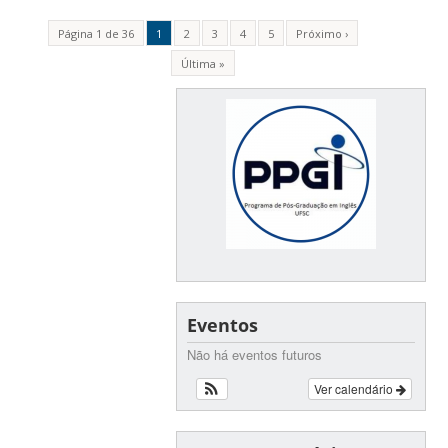
Página 1 de 36
1
2
3
4
5
Próximo ›
Última »
Eventos
Não há eventos futuros
Ver calendário