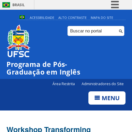
BRASIL
Simplifique!
ACESSIBILIDADE
ALTO CONTRASTE
MAPA DO SITE
Comunica BR
Participe
Acesso à informação
Legislação
Programa de Pós-
Canais
Graduação em Inglês
Área Restrita
Administradores do Site
MENU
Workshop Transforming