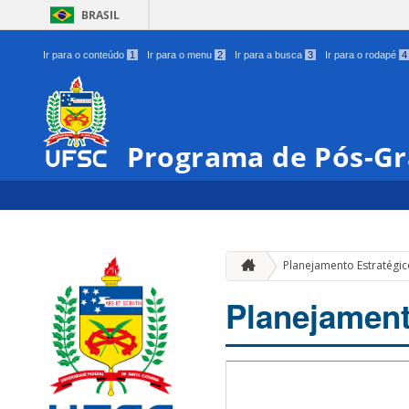
BRASIL
Ir para o conteúdo
1
Ir para o menu
2
Ir para a busca
3
Ir para o rodapé
4
Programa de Pós-Gr
Planejamento Estratégi
Planejament