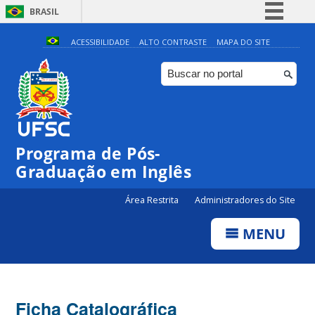
BRASIL
Simplifique!
ACESSIBILIDADE
ALTO CONTRASTE
MAPA DO SITE
Comunica BR
Participe
Acesso à informação
Legislação
Programa de Pós-
Canais
Graduação em Inglês
Área Restrita
Administradores do Site
MENU
Ficha Catalográfica