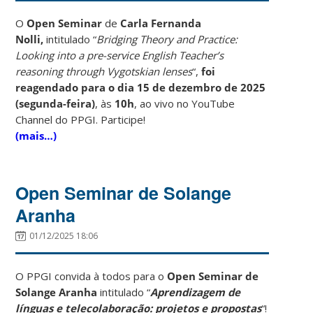
O
Open Seminar
de
Carla Fernanda
Nolli,
intitulado “
Bridging Theory and Practice
:
Looking into a pre-service English Teacher’s
reasoning through Vygotskian lenses
“,
foi
reagendado para
o dia 15 de dezembro de 2025
(segunda-feira)
, às
10h
, ao vivo no YouTube
Channel do PPGI.
Participe!
(mais…)
Open Seminar de Solange
Aranha
01/12/2025 18:06
O PPGI convida à todos para o
Open Seminar de
Solange Aranha
intitulado “
Aprendizagem de
línguas e telecolaboração: projetos e propostas
“!