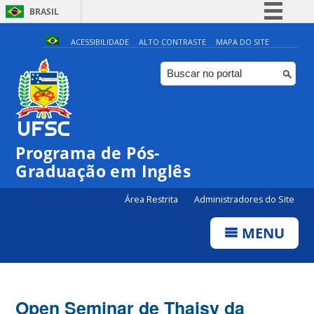
BRASIL
Simplifique!
ACESSIBILIDADE
ALTO CONTRASTE
MAPA DO SITE
Comunica BR
Participe
Acesso à informação
Legislação
Programa de Pós-
Canais
Graduação em Inglês
Área Restrita
Administradores do Site
MENU
Open Seminar de Thaisy da