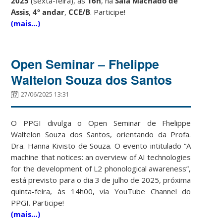
2025
(sexta-feira)
, às
16h
, na
Sala Machado de
Assis
,
4º andar
,
CCE/B
.
Participe!
(mais…)
Open Seminar – Fhelippe
Waltelon Souza dos Santos
27/06/2025 13:31
O PPGI divulga o Open Seminar de Fhelippe
Waltelon Souza dos Santos, orientando da Profa.
Dra. Hanna Kivisto de Souza. O evento intitulado “A
machine that notices: an overview of AI technologies
for the development of L2 phonological awareness”,
está previsto para o dia 3 de julho de 2025, próxima
quinta-feira, às 14h00, via YouTube Channel do
PPGI. Participe!
(mais…)