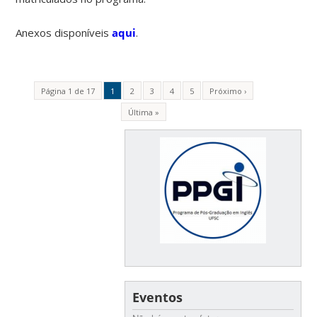
Anexos disponíveis
aqui
.
Página 1 de 17
1
2
3
4
5
Próximo ›
Última »
Eventos