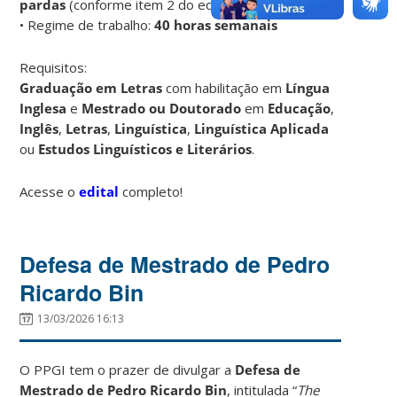
pardas
(conforme item 2 do edital)
• Regime de trabalho:
40 horas semanais
Requisitos:
Graduação em Letras
com habilitação em
Língua
Inglesa
e
Mestrado
ou Doutorado
em
Educação
,
Inglês
,
Letras
,
Linguística
,
Linguística
Aplicada
ou
Estudos Linguísticos e Literários
.
Acesse o
edital
completo!
Defesa de Mestrado de Pedro
Ricardo Bin
13/03/2026 16:13
O PPGI tem o prazer de divulgar a
Defesa de
Mestrado de Pedro Ricardo Bin
, intitulada “
The