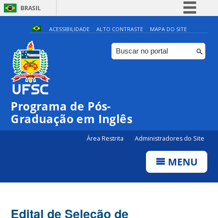
BRASIL
Simplifique!
ACESSIBILIDADE
ALTO CONTRASTE
MAPA DO SITE
Comunica BR
Participe
Acesso à informação
Legislação
Programa de Pós-
Canais
Graduação em Inglês
Área Restrita
Administradores do Site
MENU
Edital de Seleção de