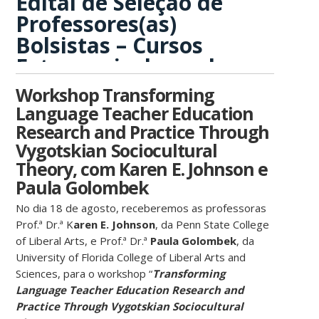
Edital de Seleção de
Professores(as)
Bolsistas – Cursos
Extracurriculares de
Inglês UFSC (2026.2)
Workshop Transforming
Language Teacher Education
Research and Practice Through
Vygotskian Sociocultural
Theory, com Karen E. Johnson e
Paula Golombek
No dia 18 de agosto, receberemos as professoras
Prof.ª Dr.ª K
aren E. Johnson
, da Penn State College
of Liberal Arts, e Prof.ª Dr.ª
Paula Golombek
, da
University of Florida College of Liberal Arts and
Sciences, para o workshop “
Transforming
Language Teacher Education Research and
Practice Through Vygotskian Sociocultural