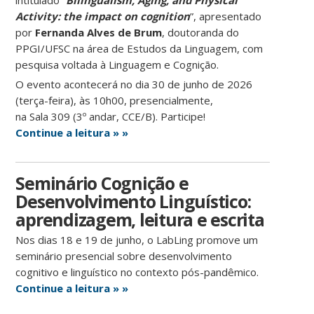
intitulado “
Bilingualism, Aging, and Physical
Activity:
the impact on cognition
”, apresentado
por
Fernanda Alves de Brum
, doutoranda do
PPGI/UFSC na área de
Estudos da Linguagem
, com
pesquisa voltada à
Linguagem e Cognição
.
O evento acontecerá no dia 30 de junho de 2026
(terça-feira), às 10h00, presencialmente,
na
Sala
309 (
3º andar, CCE/B)
. Participe!
Continue a leitura » »
Seminário Cognição e
Desenvolvimento Linguístico:
aprendizagem, leitura e escrita
Nos dias 18 e 19 de junho, o LabLing promove um
seminário presencial sobre desenvolvimento
cognitivo e linguístico no contexto pós-pandêmico.
Continue a leitura » »