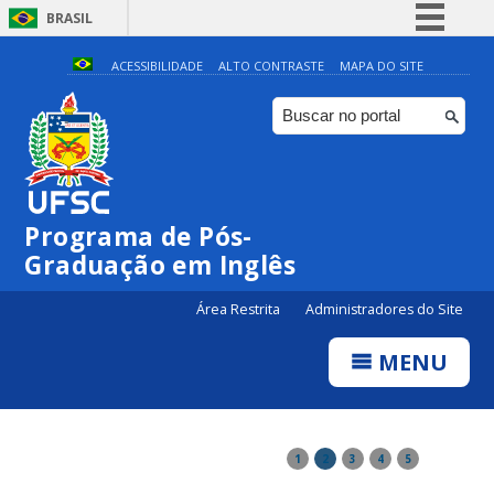
BRASIL
Simplifique!
ACESSIBILIDADE
ALTO CONTRASTE
MAPA DO SITE
Comunica BR
Participe
Acesso à informação
Legislação
Programa de Pós-
Canais
Graduação em Inglês
Área Restrita
Administradores do Site
MENU
1
2
3
4
5