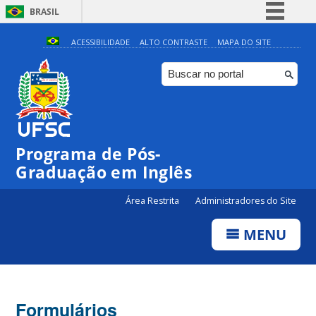
BRASIL
Simplifique!
ACESSIBILIDADE
ALTO CONTRASTE
MAPA DO SITE
Comunica BR
Participe
Acesso à informação
Legislação
Programa de Pós-
Canais
Graduação em Inglês
Área Restrita
Administradores do Site
MENU
Formulários