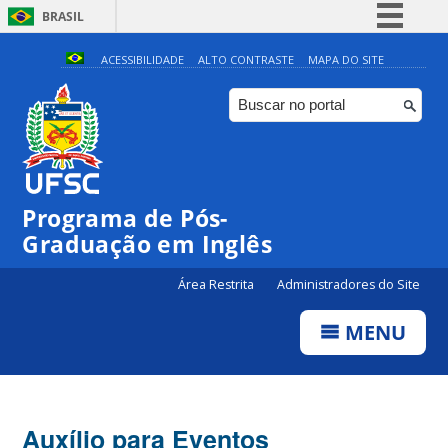
BRASIL
Simplifique!
ACESSIBILIDADE
ALTO CONTRASTE
MAPA DO SITE
Comunica BR
Participe
Acesso à informação
Legislação
Programa de Pós-
Canais
Graduação em Inglês
Área Restrita
Administradores do Site
MENU
Auxílio para Eventos