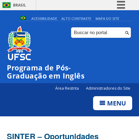
BRASIL
Simplifique!
ACESSIBILIDADE
ALTO CONTRASTE
MAPA DO SITE
Comunica BR
Participe
Acesso à informação
Legislação
Programa de Pós-
Canais
Graduação em Inglês
Área Restrita
Administradores do Site
MENU
SINTER – Oportunidades