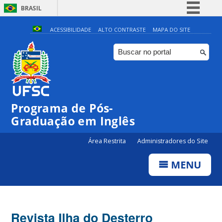
BRASIL
Simplifique!
ACESSIBILIDADE
ALTO CONTRASTE
MAPA DO SITE
Comunica BR
Participe
Acesso à informação
Legislação
Programa de Pós-
Canais
Graduação em Inglês
Área Restrita
Administradores do Site
MENU
Revista Ilha do Desterro