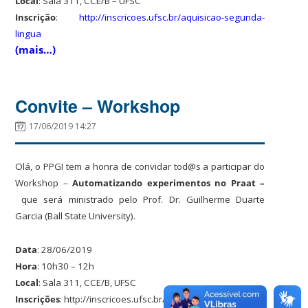
Local
: Sala 311, CCE/B – UFSC
Inscrição
:
http://inscricoes.ufsc.br/aquisicao-segunda-
lingua
(mais…)
Convite – Workshop
17/06/2019 14:27
Olá, o PPGI tem a honra de convidar tod@s a participar do
Workshop –
Automatizando experimentos no Praat –
que será
ministrado pelo Prof. Dr. Guilherme Duarte
Garcia (Ball State University).
Data
: 28/06/2019
Hora
: 10h30 – 12h
Local
: Sala 311, CCE/B, UFSC
Inscrições
: http://inscricoes.ufsc.br/worshop-praat