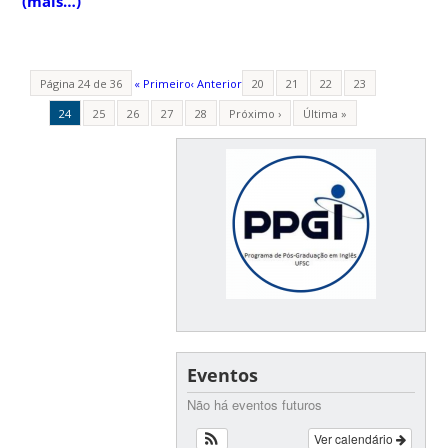
(mais…)
Página 24 de 36
« Primeiro
‹ Anterior
20
21
22
23
24
25
26
27
28
Próximo ›
Última »
Eventos
Não há eventos futuros
Ver calendário