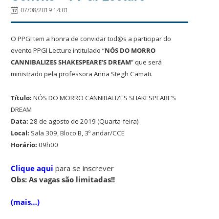
07/08/2019 14:01
O PPGI tem a honra de convidar tod@s a participar do
evento PPGI Lecture intitulado “
NÓS DO MORRO
CANNIBALIZES SHAKESPEARE’S DREAM
” que será
ministrado pela professora Anna Stegh Camati.
Título:
NÓS DO MORRO CANNIBALIZES SHAKESPEARE’S
DREAM
Data:
28 de agosto de 2019 (Quarta-feira)
Local:
Sala 309, Bloco B, 3º andar/CCE
Horário:
09h00
Clique aqui
para se inscrever
Obs: As vagas são limitadas!!
(mais…)