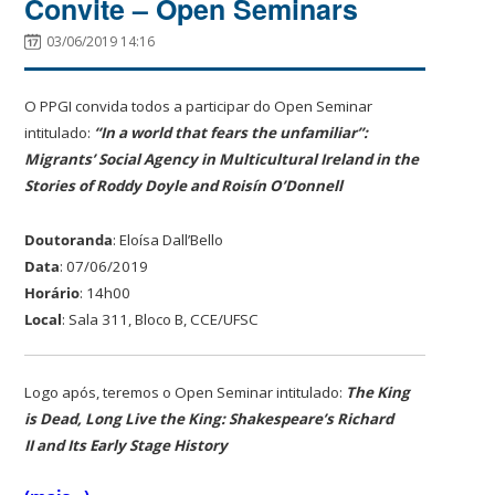
Convite – Open Seminars
03/06/2019 14:16
O PPGI convida todos a participar do Open Seminar
intitulado:
“In a world that fears the unfamiliar”:
Migrants’ Social Agency in Multicultural Ireland in the
Stories of Roddy Doyle and Roisín O’Donnell
Doutoranda
: Eloísa Dall’Bello
Data
: 07/06/2019
Horário
: 14h00
Local
: Sala 311, Bloco B, CCE/UFSC
Logo após, teremos o Open Seminar intitulado:
The King
is Dead, Long Live the King: Shakespeare’s Richard
II and Its Early Stage History