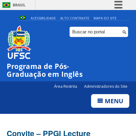
BRASIL
Simplifique!
ACESSIBILIDADE
ALTO CONTRASTE
MAPA DO SITE
Comunica BR
Participe
Acesso à informação
Legislação
Programa de Pós-
Canais
Graduação em Inglês
Área Restrita
Administradores do Site
MENU
Convite – PPGI Lecture