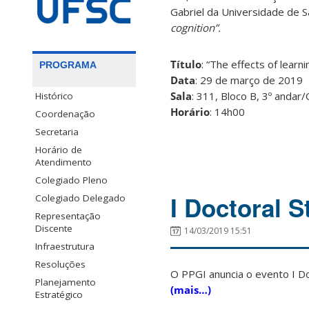
Gabriel da Universidade de Sa
cognition”.
Título
: “The effects of learn
PROGRAMA
Data
: 29 de março de 2019
Sala
: 311, Bloco B, 3º andar
Histórico
Horário
: 14h00
Coordenação
Secretaria
Horário de
Atendimento
Colegiado Pleno
I Doctoral S
Colegiado Delegado
Representação
Discente
14/03/2019 15:51
Infraestrutura
Resoluções
O PPGI anuncia o evento I Do
Planejamento
(mais…)
Estratégico