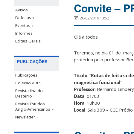
Convite – P
Avisos
Defesas »
26/02/2019 13:52
Eventos »
Informes
Olá a todos
Editais Gerais
Teremos, no dia 01 de març
proferida pelo professor Be
PUBLICAÇÕES
Publicações
Título
: “
Rotas de leitura d
magnética funcional”
Coleção ARES
Professor
: Bernardo Limber
Revista Ilha do
Data
: 01/03
Desterro
Hora
: 10h00
Revista Estudos
Anglo-Americanos »
Local
: Sala 309 – CCE Prédio
Newsletter »