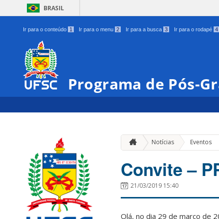
BRASIL
Ir para o conteúdo
1
Ir para o menu
2
Ir para a busca
3
Ir para o rodapé
4
Programa de Pós-Gr
Notícias
Eventos
Convite – P
21/03/2019 15:40
Olá, no dia 29 de março de 2