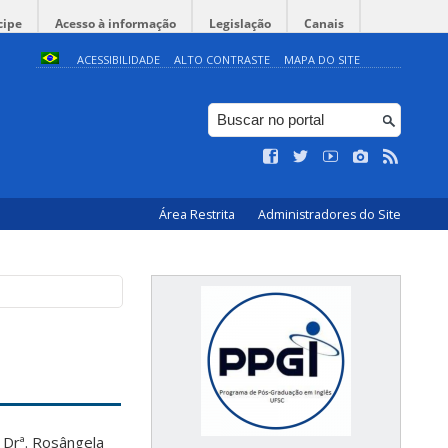
cipe
Acesso à informação
Legislação
Canais
ACESSIBILIDADE
ALTO CONTRASTE
MAPA DO SITE
Área Restrita
Administradores do Site
 Drª. Rosângela