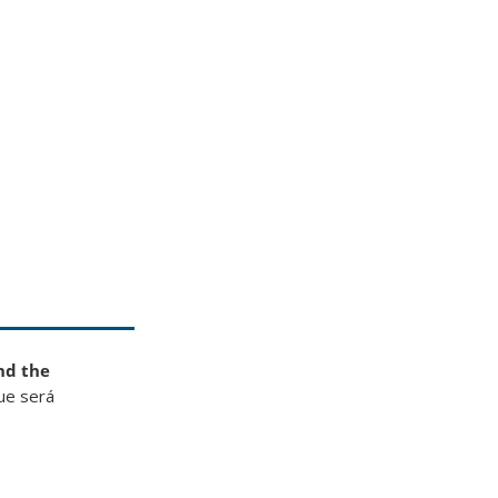
nd the
que será