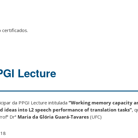
 certificados.
PGI Lecture
cipar da PPGI Lecture intitulada
“Working memory capacity a
 ideas into L2 speech performance of translation tasks”
, 
Profª Drª
Maria da Glória Guará-Tavares
(UFC)
018