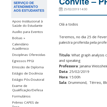
Convite – P
SERVIÇO DE
ATENDIMENTO
25/02/2019 14:00
AOS ESTUDANTES
Apoio Institucional à
Olá a todos
Saúde do Estudante
Auxílio para Eventos
Teremos, no dia 25 de Feve
Bolsas »
palestra proferida pela prof
Calendário
Acadêmico
Título
: What graph analysis 
Disciplinas Oferecidas
and speaking
Egressos PPGI
Professora
: Janaina Weissh
Emissão de Diploma
Data
: 25/02/2019
Estágio de Docência
Hora
: 15:00h
Estágio Pós-Doutoral
Sala
: Drummond,
Térreo, B
Exame de
Qualificação/Defesa
Formulários
Prêmio CAPES de
Tese