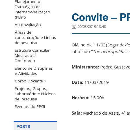
Planejamento
Estratégico de
Internacionalização
Convite – P
(PEInt)
Autoavaliação
09/03/2019 13:48
Áreas de
concentração e Linhas
de pesquisa
Olá, no dia 11/03(Segunda-f
Estrutura Curricular
intitulado “
The neuropolitics o
Mestrado e
Doutorado
Ministrante:
Pedro Gustavo
Elenco de Disciplinas
e Atividades
Corpo Docente »
Data:
11/03/2019
Projetos, Grupos,
Laboratório e Núcleos
Horário:
15:00h
de Pesquisa
Eventos do PPGI
Sala:
Machado de Assis, 4º a
POSTS