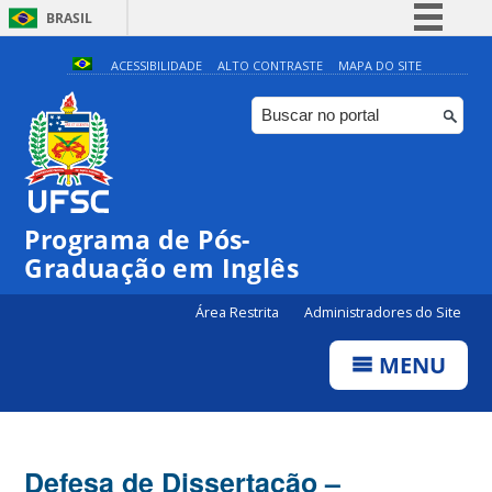
BRASIL
Simplifique!
ACESSIBILIDADE
ALTO CONTRASTE
MAPA DO SITE
Comunica BR
Participe
Acesso à informação
Legislação
Programa de Pós-
Canais
Graduação em Inglês
Área Restrita
Administradores do Site
MENU
Defesa de Dissertação –