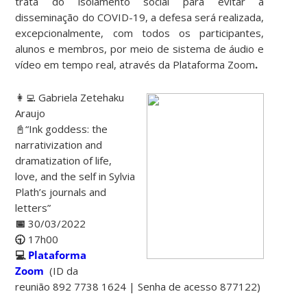
trata do isolamento social para evitar a
disseminação do COVID-19, a defesa será realizada,
excepcionalmente, com todos os participantes,
alunos e membros, por meio de sistema de áudio e
vídeo em tempo real, através da Plataforma Zoom
.
👩‍💻 Gabriela Zetehaku
Araujo
📓“Ink goddess: the
narrativization and
dramatization of life,
love, and the self in Sylvia
Plath’s journals and
letters”
📅
30/03/2022
🕤
17h00
💻
Plataforma
Zoom
(ID da
reunião 892 7738 1624 | Senha de acesso 877122)