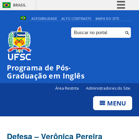
BRASIL
Simplifique!
ACESSIBILIDADE
ALTO CONTRASTE
MAPA DO SITE
Comunica BR
Participe
Acesso à informação
Legislação
Programa de Pós-
Canais
Graduação em Inglês
Área Restrita
Administradores do Site
MENU
Defesa – Verônica Pereira