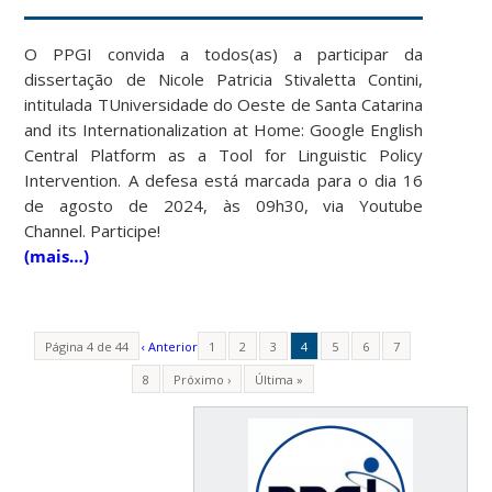
O PPGI convida a todos(as) a participar da
dissertação de Nicole Patricia Stivaletta Contini,
intitulada TUniversidade do Oeste de Santa Catarina
and its Internationalization at Home: Google English
Central Platform as a Tool for Linguistic Policy
Intervention. A defesa está marcada para o dia 16
de agosto de 2024, às 09h30, via Youtube
Channel. Participe!
(mais…)
Página 4 de 44
‹ Anterior
1
2
3
4
5
6
7
8
Próximo ›
Última »