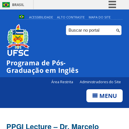
BRASIL
Simplifique!
ACESSIBILIDADE
ALTO CONTRASTE
MAPA DO SITE
Comunica BR
Participe
Acesso à informação
Legislação
Programa de Pós-
Canais
Graduação em Inglês
Área Restrita
Administradores do Site
MENU
PPGI Lecture – Dr. Marcelo