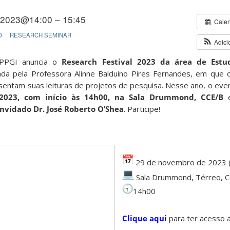
/2023@14:00 – 15:45
Cale
O
RESEARCH SEMINAR
Adici
 PPGI anuncia o
Research Festival 2023 da área de Estud
strada pela Professora Alinne Balduino Pires Fernandes, em que
ntam suas leituras de projetos de pesquisa. Nesse ano, o eve
023, com início às 14h00, na Sala Drummond, CCE/B
e
onvidado Dr. José Roberto O’Shea
. Participe!
29 de novembro de 2023 (q
Sala Drummond, Térreo, 
14h00
Clique aqui
para ter acesso 