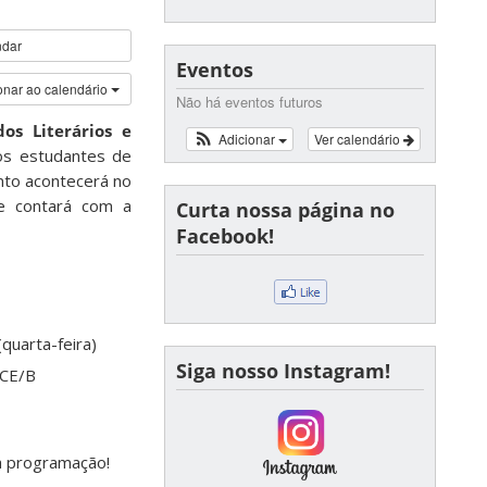
ndar
Eventos
onar ao calendário
Não há eventos futuros
os Literários e
Adicionar
Ver calendário
 os estudantes de
nto acontecerá no
 contará com a
Curta nossa página no
Facebook!
uarta-feira)
Siga nosso Instagram!
CCE/B
a programação!