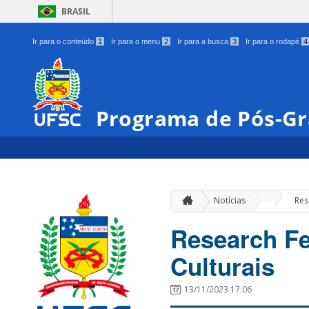
BRASIL
Ir para o conteúdo
1
Ir para o menu
2
Ir para a busca
3
Ir para o rodapé
4
Programa de Pós-Gr
»
Notícias
Res
Research Fes
Culturais
13/11/2023 17:06