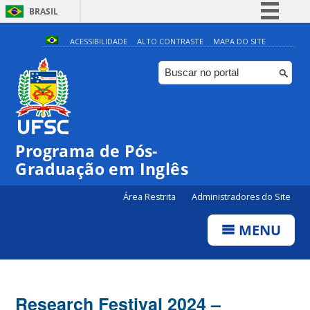
BRASIL
Simplifique!
ACESSIBILIDADE
ALTO CONTRASTE
MAPA DO SITE
Comunica BR
Participe
Acesso à informação
Legislação
Programa de Pós-
Canais
Graduação em Inglês
Área Restrita
Administradores do Site
MENU
Research Festival 2024 –