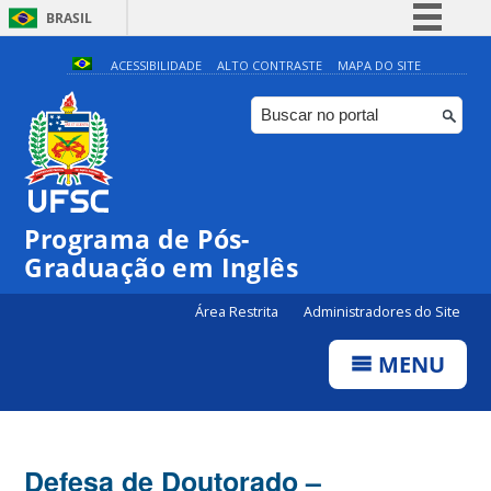
BRASIL
Simplifique!
ACESSIBILIDADE
ALTO CONTRASTE
MAPA DO SITE
Comunica BR
Participe
Acesso à informação
Legislação
Programa de Pós-
Canais
Graduação em Inglês
Área Restrita
Administradores do Site
MENU
Defesa de Doutorado –