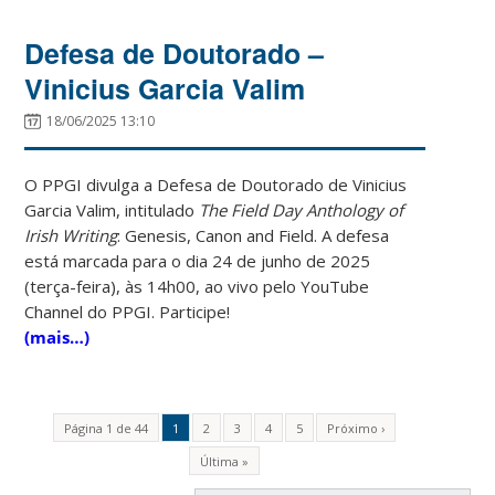
Defesa de Doutorado –
Vinicius Garcia Valim
18/06/2025 13:10
O PPGI divulga a Defesa de Doutorado de Vinicius
Garcia Valim, intitulado
The Field Day Anthology of
Irish Writing
: Genesis, Canon and Field. A defesa
está marcada para o dia 24 de junho de 2025
(terça-feira), às 14h00, ao vivo pelo YouTube
Channel do PPGI. Participe!
(mais…)
Página 1 de 44
1
2
3
4
5
Próximo ›
Última »