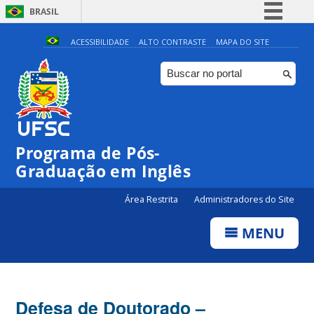
BRASIL
Simplifique!
ACESSIBILIDADE
ALTO CONTRASTE
MAPA DO SITE
Comunica BR
Participe
Acesso à informação
Legislação
Programa de Pós-
Canais
Graduação em Inglês
Área Restrita
Administradores do Site
MENU
Defesa de Doutorado –