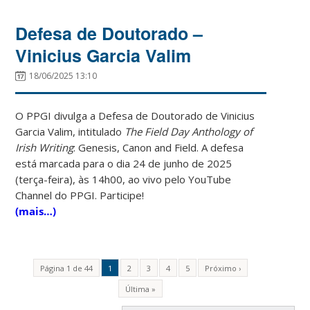
Defesa de Doutorado –
Vinicius Garcia Valim
18/06/2025 13:10
O PPGI divulga a Defesa de Doutorado de Vinicius
Garcia Valim, intitulado
The Field Day Anthology of
Irish Writing
: Genesis, Canon and Field. A defesa
está marcada para o dia 24 de junho de 2025
(terça-feira), às 14h00, ao vivo pelo YouTube
Channel do PPGI. Participe!
(mais…)
Página 1 de 44
1
2
3
4
5
Próximo ›
Última »