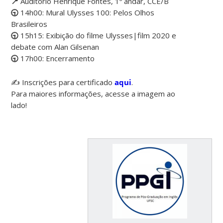
📍
Auditório Henrique Fontes, 1º andar, CCE/B
🕤
14h00: Mural Ulysses 100: Pelos Olhos
Brasileiros
🕤
15h15: Exibição do filme Ulysses|film 2020 e
debate com Alan Gilsenan
🕤
17h00: Encerramento
✍️ Inscrições para certificado
aqui
.
Para maiores informações, acesse a imagem ao
lado!