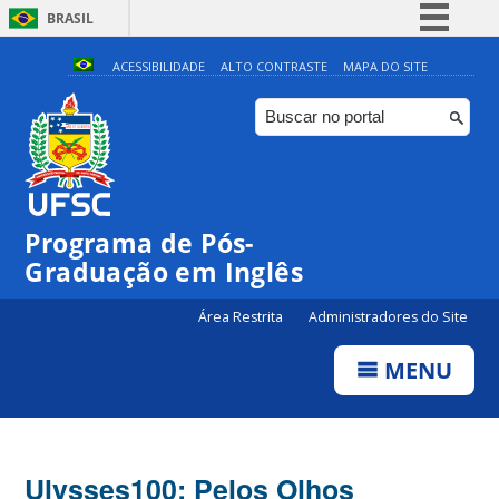
BRASIL
Simplifique!
ACESSIBILIDADE
ALTO CONTRASTE
MAPA DO SITE
Comunica BR
Participe
Acesso à informação
Legislação
Programa de Pós-
Canais
Graduação em Inglês
Área Restrita
Administradores do Site
MENU
Ulysses100: Pelos Olhos