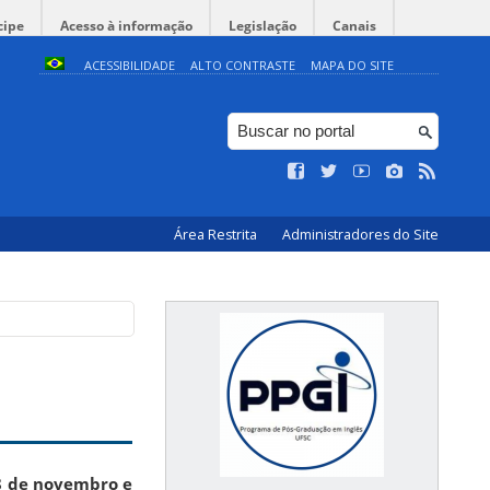
cipe
Acesso à informação
Legislação
Canais
ACESSIBILIDADE
ALTO CONTRASTE
MAPA DO SITE
Área Restrita
Administradores do Site
8
de novembro e