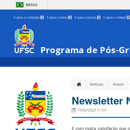
BRASIL
Ir para o conteúdo
1
Ir para o menu
2
Ir para a busca
3
Ir para o rodapé
4
Programa de Pós-Gr
»
Notícias
Avisos
Newsletter
15/02/2023 11:54
É com muita satisfação que 