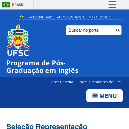
BRASIL
Simplifique!
ACESSIBILIDADE
ALTO CONTRASTE
MAPA DO SITE
Comunica BR
Participe
Acesso à informação
Legislação
Programa de Pós-
Canais
Graduação em Inglês
Área Restrita
Administradores do Site
MENU
Seleção Representação