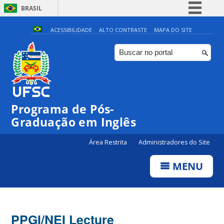
BRASIL
Simplifique!
ACESSIBILIDADE
ALTO CONTRASTE
MAPA DO SITE
Comunica BR
Participe
Acesso à informação
Legislação
Programa de Pós-
Canais
Graduação em Inglês
Área Restrita
Administradores do Site
MENU
PPGI/NEI Lecture