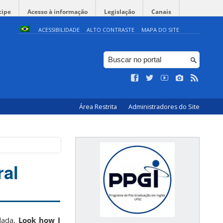
cipe
Acesso à informação
Legislação
Canais
ACESSIBILIDADE
ALTO CONTRASTE
MAPA DO SITE
Área Restrita
Administradores do Site
ral
ulada,
Look how I