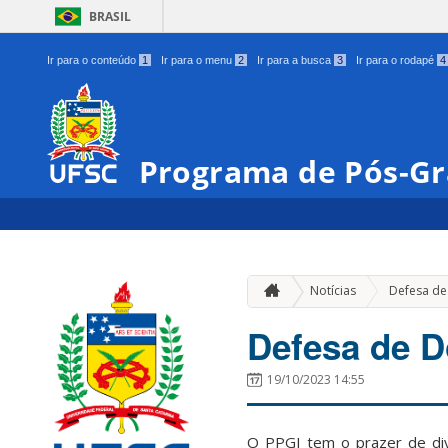
BRASIL
Ir para o conteúdo
1
Ir para o menu
2
Ir para a busca
3
Ir para o rodapé
4
Programa de Pós-Gr
Notícias
Defesa de
Defesa de D
19/10/2023 14:55
O PPGI tem o prazer de divu