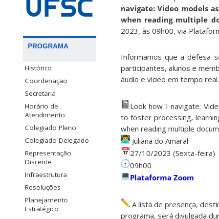
navigate: Video models as
when reading multiple do
2023, às 09h00, via Platafor
PROGRAMA
Informamos que a defesa se
participantes, alunos e mem
Histórico
áudio e vídeo em tempo real.
Coordenação
Secretaria
Look how I navigate: Vide
Horário de
Atendimento
to foster processing, learni
Colegiado Pleno
when reading multiple docume
Colegiado Delegado
Juliana do Amaral
27/10/2023 (Sexta-feira)
Representação
Discente
09h00
Infraestrutura
Plataforma Zoom
Resoluções
Planejamento
A lista de presença, dest
Estratégico
programa, será divulgada du