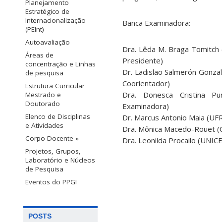
Planejamento
Estratégico de
Internacionalização
Banca Examinadora:
(PEInt)
Autoavaliação
Dra. Lêda M. Braga Tomitch
Áreas de
Presidente)
concentração e Linhas
Dr. Ladislao Salmerón Gonzal
de pesquisa
Coorientador)
Estrutura Curricular
Dra. Donesca Cristina Pu
Mestrado e
Doutorado
Examinadora)
Elenco de Disciplinas
Dr. Marcus Antonio Maia (UF
e Atividades
Dra. Mônica Macedo-Rouet (C
Corpo Docente »
Dra. Leonilda Procailo (UNI
Projetos, Grupos,
Laboratório e Núcleos
de Pesquisa
Eventos do PPGI
POSTS