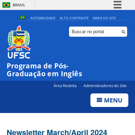
BRASIL
Simplifique!
ACESSIBILIDADE
ALTO CONTRASTE
MAPA DO SITE
Comunica BR
Participe
Acesso à informação
Legislação
Programa de Pós-
Canais
Graduação em Inglês
Área Restrita
Administradores do Site
MENU
Newsletter March/April 2024