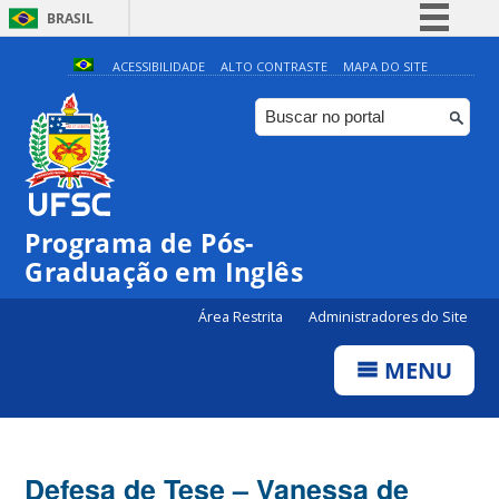
BRASIL
Simplifique!
ACESSIBILIDADE
ALTO CONTRASTE
MAPA DO SITE
Comunica BR
Participe
Acesso à informação
Legislação
Programa de Pós-
Canais
Graduação em Inglês
Área Restrita
Administradores do Site
MENU
Defesa de Tese – Vanessa de