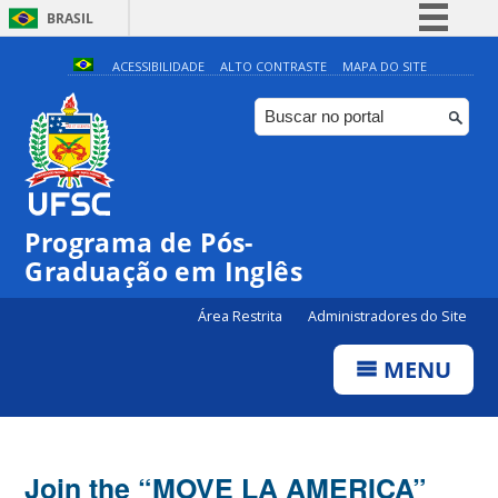
BRASIL
Simplifique!
ACESSIBILIDADE
ALTO CONTRASTE
MAPA DO SITE
Comunica BR
Participe
Acesso à informação
Legislação
Programa de Pós-
Canais
Graduação em Inglês
Área Restrita
Administradores do Site
MENU
Join the “MOVE LA AMERICA”