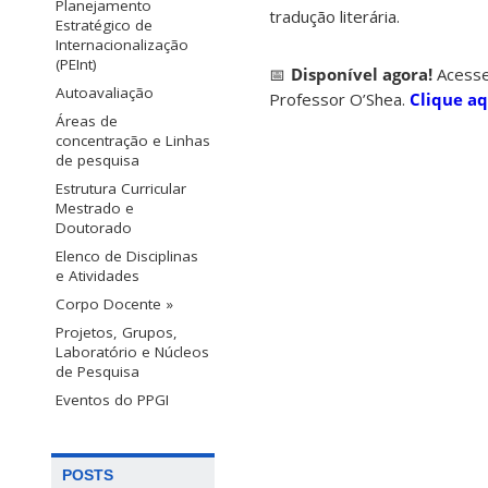
Planejamento
tradução literária.
Estratégico de
Internacionalização
(PEInt)
📅
Disponível agora!
Acesse
Autoavaliação
Professor O’Shea.
Clique aq
Áreas de
concentração e Linhas
de pesquisa
Estrutura Curricular
Mestrado e
Doutorado
Elenco de Disciplinas
e Atividades
Corpo Docente »
Projetos, Grupos,
Laboratório e Núcleos
de Pesquisa
Eventos do PPGI
POSTS