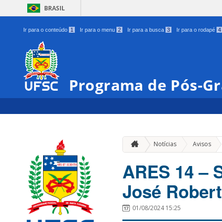
BRASIL
Ir para o conteúdo
1
Ir para o menu
2
Ir para a busca
3
Ir para o rodapé
4
Programa de Pós-Gr
»
Notícias
Avisos
ARES 14 – S
José Rober
01/08/2024 15:25