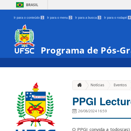
BRASIL
Ir para o conteúdo
1
Ir para o menu
2
Ir para a busca
3
Ir para o rodapé
4
Programa de Pós-Gr
»
Notícias
Eventos
PPGI Lectur
26/08/2024 16:59
O PPGI convida a todos(as) 