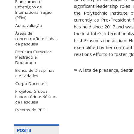
Planejamento
significant leadership roles,
Estratégico de
Internacionalização
the Polytechnic Institute
(PEInt)
currently as Pro-President f
Autoavaliação
has held since 2017 and was
Áreas de
the institute’s international
concentração e Linhas
first Erasmus consortium. He
de pesquisa
exemplified by her contributi
Estrutura Curricular
relations efforts to foster gl
Mestrado e
Doutorado
✏ A lista de presença, desti
Elenco de Disciplinas
e Atividades
Corpo Docente »
Projetos, Grupos,
Laboratório e Núcleos
de Pesquisa
Eventos do PPGI
POSTS