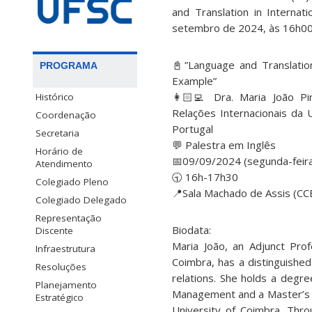
and Translation in Interna
setembro de 2024, às 16h00, 
📓”Language and Translation
PROGRAMA
Example”
👩🏻‍💻 Dra. Maria João P
Histórico
Relações Internacionais da 
Coordenação
Portugal
Secretaria
💬 Palestra em Inglês
Horário de
📅09/09/2024 (segunda-feir
Atendimento
🕤 16h-17h30
Colegiado Pleno
📍Sala Machado de Assis (CCE
Colegiado Delegado
Representação
Biodata:
Discente
Maria João, an Adjunct Prof
Infraestrutura
Coimbra, has a distinguished
Resoluções
relations. She holds a degre
Planejamento
Management and a Master’s 
Estratégico
University of Coimbra. Thr