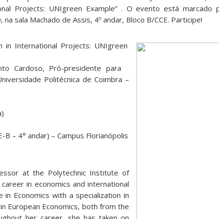
tional Projects: UNIgreen Example” . O evento está marcado 
na sala Machado de Assis, 4º andar, Bloco B/CCE. Participe!
 in International Projects: UNIgreen
into Cardoso, Pró-presidente para
Universidade Politécnica de Coimbra –
a)
-B – 4° andar) – Campus Florianópolis
essor at the Polytechnic Institute of
 career in economics and international
e in Economics with a specialization in
in European Economics, both from the
oughout her career, she has taken on