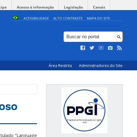
cipe
Acesso à informação
Legislação
Canais
ACESSIBILIDADE
ALTO CONTRASTE
MAPA DO SITE
Área Restrita
Administradores do Site
doso
itulado “Language