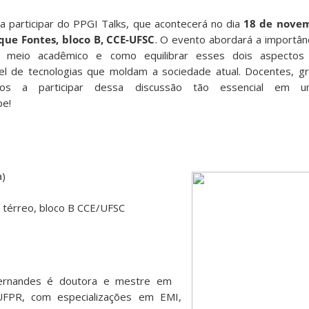
a participar do PPGI Talks, que acontecerá no dia
18 de novem
que Fontes, bloco B, CCE-UFSC
. O evento abordará a importânc
l no meio acadêmico e como equilibrar esses dois aspectos
l de tecnologias que moldam a sociedade atual. Docentes, g
dos a participar dessa discussão tão essencial em 
pe!
a)
, térreo, bloco B CCE/UFSC
 Fernandes é doutora e mestre em
 UFPR, com especializações em EMI,