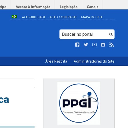
cipe
Acesso à informação
Legislação
Canais
ACESSIBILIDADE
ALTO CONTRASTE
MAPA DO SITE
Área Restrita
Administradores do Site
ica