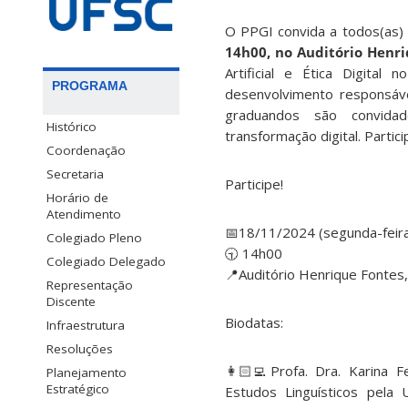
O PPGI convida a todos(as) 
14h00, no Auditório Henri
Artificial e Ética Digita
PROGRAMA
desenvolvimento responsáve
graduandos são convida
Histórico
transformação digital. Partici
Coordenação
Secretaria
Participe!
Horário de
Atendimento
📅18/11/2024 (segunda-feir
Colegiado Pleno
🕤 14h00
Colegiado Delegado
📍Auditório Henrique Fontes
Representação
Discente
Biodatas:
Infraestrutura
Resoluções
👩🏻‍💻Profa. Dra. Karina
Planejamento
Estratégico
Estudos Linguísticos pela