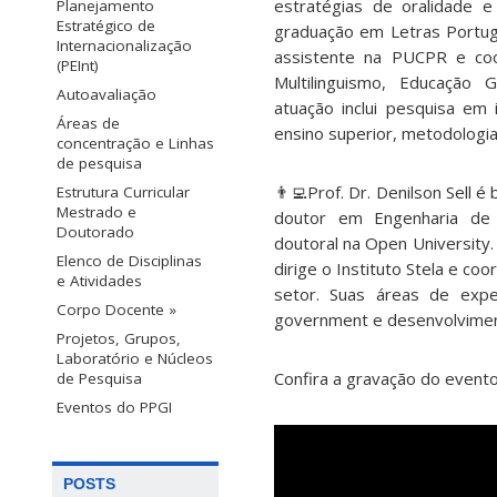
estratégias de oralidade 
Planejamento
Estratégico de
graduação em Letras Portug
Internacionalização
assistente na PUCPR e coo
(PEInt)
Multilinguismo, Educação 
Autoavaliação
atuação inclui pesquisa em i
Áreas de
ensino superior, metodologia
concentração e Linhas
de pesquisa
👨‍💻Prof. Dr. Denilson Sell 
Estrutura Curricular
Mestrado e
doutor em Engenharia de
Doutorado
doutoral na Open Universit
Elenco de Disciplinas
dirige o Instituto Stela e c
e Atividades
setor. Suas áreas de exper
Corpo Docente »
government e desenvolviment
Projetos, Grupos,
Laboratório e Núcleos
Confira a gravação do event
de Pesquisa
Eventos do PPGI
POSTS