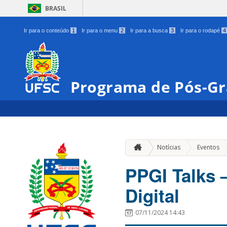
BRASIL
Ir para o conteúdo
1
Ir para o menu
2
Ir para a busca
3
Ir para o rodapé
4
Programa de Pós-Gr
»
Notícias
Eventos
PPGI Talks –
Digital
07/11/2024 14:43