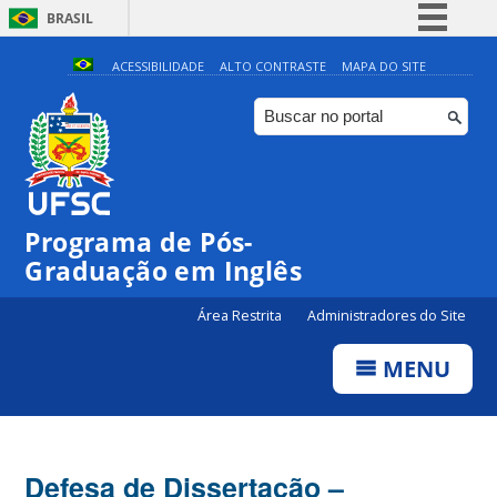
BRASIL
Simplifique!
ACESSIBILIDADE
ALTO CONTRASTE
MAPA DO SITE
Comunica BR
Participe
Acesso à informação
Legislação
Programa de Pós-
Canais
Graduação em Inglês
Área Restrita
Administradores do Site
MENU
Defesa de Dissertação –