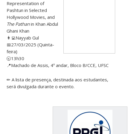
Representation of
Pashtun in Selected
Hollywood Movies, and
The Pathan
in Khan Abdul
Ghani Khan
👩‍💻Nayyab Gul
📅27/03/2025 (Quinta-
feira)
🕤13h30
📍
Machado de Assis,
4
º andar, Bloco B/CCE
, UFSC
✏ A lista de presença, destinada aos estudantes,
será divulgada durante o evento.