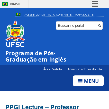
BRASIL
Simplifique!
ACESSIBILIDADE
ALTO CONTRASTE
MAPA DO SITE
Comunica BR
Participe
Acesso à informação
Legislação
Programa de Pós-
Canais
Graduação em Inglês
Área Restrita
Administradores do Site
MENU
PPGI Lecture – Professor