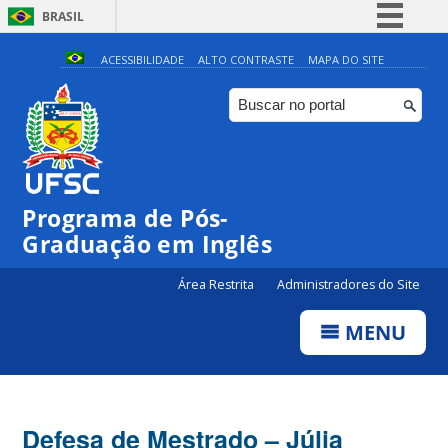
BRASIL
Simplifique!
ACESSIBILIDADE
ALTO CONTRASTE
MAPA DO SITE
Comunica BR
Participe
Acesso à informação
Legislação
Programa de Pós-
Canais
Graduação em Inglês
Área Restrita
Administradores do Site
MENU
Defesa de Mestrado – Júlia