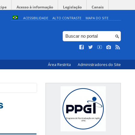
cipe
Acesso à informação
Legislação
Canais
ACESSIBILIDADE
ALTO CONTRASTE
MAPA DO SITE
Área Restrita
Administradores do Site
s