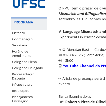
O PPGI tem o prazer de divu
Mismatch and Bilingualism
setembro, às 15h, ao vivo no
PROGRAMA
📓
Language Mismatch and 
Histórico
Experiments in Psycho-Sema
Coordenação
Secretaria
👩‍💻 Dionatan Bastos Cardo
Horário de
📅 02/09/2025 (Terça-feira)
Atendimento
🕤 15h00
Colegiado Pleno
💻
YouTube Channel do PP
Colegiado Delegado
Representação
✏ A lista de presença será d
Discente
evento.
Infraestrutura
Resoluções
Banca Examinadora:
Planejamento
Estratégico
Drª.
Roberta Pires de Olive