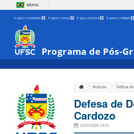
BRASIL
Ir para o conteúdo
1
Ir para o menu
2
Ir para a busca
3
Ir para o rodapé
4
Programa de Pós-Gr
Notícias
Defesa de
Defesa de D
Cardozo
22/07/2025 13:51