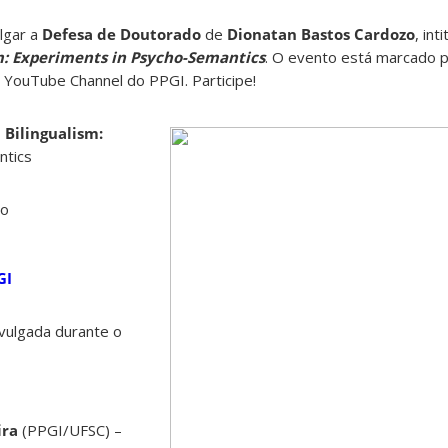
lgar a
Defesa de Doutorado
de
Dionatan Bastos Cardozo
, int
: Experiments in Psycho-Semantics
. O evento está marcado p
 YouTube Channel do PPGI. Participe!
Bilingualism:
ntics
zo
GI
ivulgada durante o
ira
(PPGI/UFSC) –