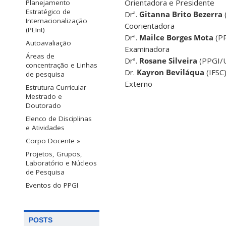
Orientadora e Presidente
Planejamento
Estratégico de
Drª.
Gitanna Brito Bezerra
Internacionalização
Coorientadora
(PEInt)
Drª.
Mailce Borges Mota
(PP
Autoavaliação
Examinadora
Áreas de
Drª.
Rosane Silveira
(PPGI/U
concentração e Linhas
Dr.
Kayron Beviláqua
(IFSC
de pesquisa
Externo
Estrutura Curricular
Mestrado e
Doutorado
Elenco de Disciplinas
e Atividades
Corpo Docente »
Projetos, Grupos,
Laboratório e Núcleos
de Pesquisa
Eventos do PPGI
POSTS