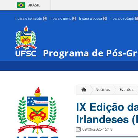
BRASIL
Ir para o conteúdo
1
Ir para o menu
2
Ir para a busca
3
Ir para o rodapé
4
Programa de Pós-Gr
»
Notícias
Eventos
IX Edição d
Irlandeses 
09/09/2025 15:18