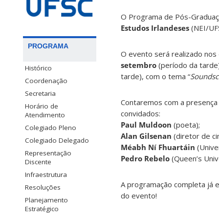
O Programa de Pós-Graduaçã
Estudos Irlandeses
(NEI/UF
PROGRAMA
O evento será realizado nos
setembro
(período da tarde
Histórico
tarde), com o tema “
Soundsca
Coordenação
Secretaria
Contaremos com a presença 
Horário de
convidados:
Atendimento
Paul Muldoon
(poeta);
Colegiado Pleno
Alan Gilsenan
(diretor de c
Colegiado Delegado
Méabh Ní Fhuartáin
(Univer
Representação
Pedro Rebelo
(Queen’s Unive
Discente
Infraestrutura
A programação completa já e
Resoluções
do evento!
Planejamento
Estratégico