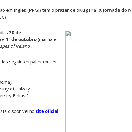
o em Inglês (PPGI) tem o prazer de divulgar a
IX Jornada do 
SC)!
 dias
30 de
) e
1º de outubro
(manhã e
pes of Ireland
”.
dos seguintes palestrantes
inema);
sity of Galway);
rsity Belfast).
stá disponível no
site oficial