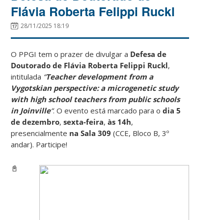
Flávia Roberta Felippi Ruckl
28/11/2025 18:19
O PPGI tem o prazer de divulgar a
Defesa de
Doutorado de Flávia Roberta Felippi Ruckl
,
intitulada
“
Teacher development from a
Vygotskian perspective: a microgenetic study
with high school teachers from public schools
in Joinville
“
. O evento está marcado para o
dia 5
de dezembro
,
sexta-feira
,
às 14h
,
presencialmente
na Sala 309
(CCE, Bloco B, 3º
andar). Participe!
📓