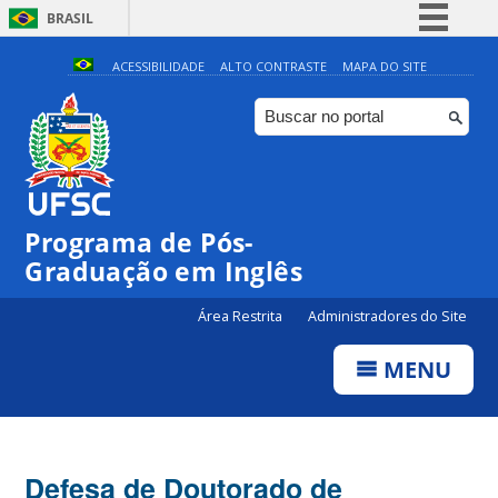
BRASIL
Simplifique!
ACESSIBILIDADE
ALTO CONTRASTE
MAPA DO SITE
Comunica BR
Participe
Acesso à informação
Legislação
Programa de Pós-
Canais
Graduação em Inglês
Área Restrita
Administradores do Site
MENU
Defesa de Doutorado de