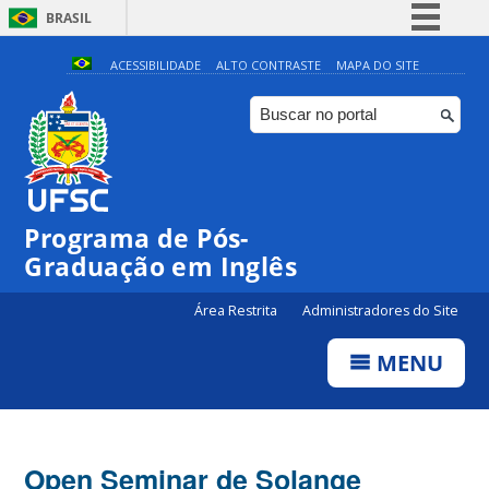
BRASIL
Simplifique!
ACESSIBILIDADE
ALTO CONTRASTE
MAPA DO SITE
Comunica BR
Participe
Acesso à informação
Legislação
Programa de Pós-
Canais
Graduação em Inglês
Área Restrita
Administradores do Site
MENU
Open Seminar de Solange