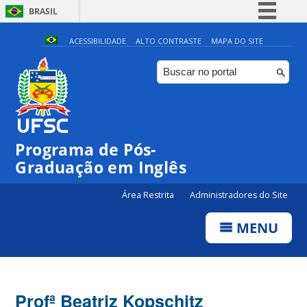
BRASIL
Simplifique!
ACESSIBILIDADE
ALTO CONTRASTE
MAPA DO SITE
Comunica BR
Participe
Acesso à informação
Legislação
Programa de Pós-
Canais
Graduação em Inglês
Área Restrita
Administradores do Site
MENU
Profª Beatriz Kopschitz