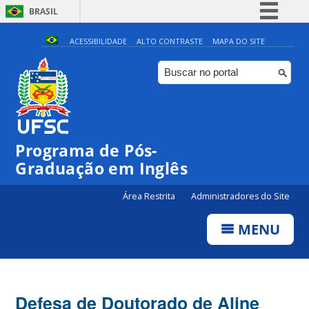
BRASIL
Simplifique!
ACESSIBILIDADE
ALTO CONTRASTE
MAPA DO SITE
Comunica BR
Participe
Acesso à informação
Legislação
Programa de Pós-
Canais
Graduação em Inglês
Área Restrita
Administradores do Site
MENU
Defesa de Doutorado de Aline