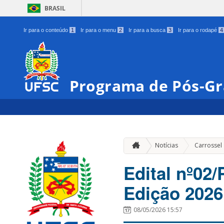
BRASIL
Ir para o conteúdo
1
Ir para o menu
2
Ir para a busca
3
Ir para o rodapé
4
Programa de Pós-Gr
Notícias
Carrossel
Edital nº02
Edição 2026
08/05/2026 15:57