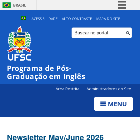
BRASIL
Simplifique!
ACESSIBILIDADE
ALTO CONTRASTE
MAPA DO SITE
Comunica BR
Participe
Acesso à informação
Legislação
Programa de Pós-
Canais
Graduação em Inglês
Área Restrita
Administradores do Site
MENU
Newsletter May/June 2026