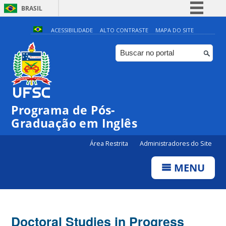
BRASIL
Simplifique!
ACESSIBILIDADE
ALTO CONTRASTE
MAPA DO SITE
Comunica BR
Participe
Acesso à informação
Legislação
Programa de Pós-
Canais
Graduação em Inglês
Área Restrita
Administradores do Site
MENU
Doctoral Studies in Progress