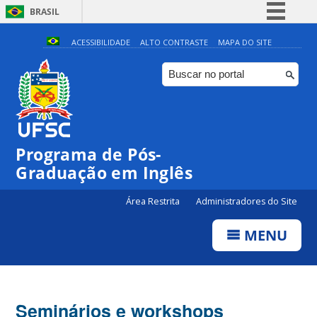
BRASIL
Simplifique!
ACESSIBILIDADE
ALTO CONTRASTE
MAPA DO SITE
Comunica BR
Participe
Acesso à informação
Legislação
Programa de Pós-
Canais
Graduação em Inglês
Área Restrita
Administradores do Site
MENU
Seminários e workshops