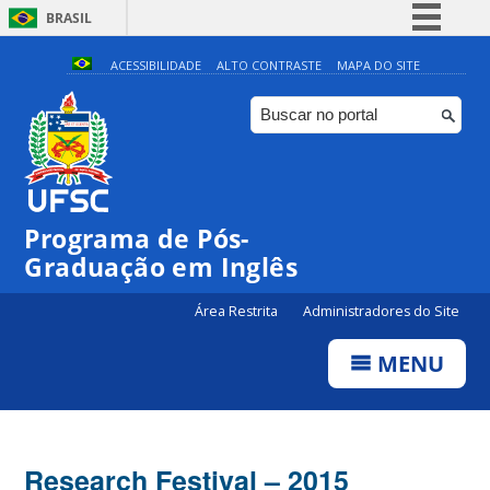
BRASIL
Simplifique!
ACESSIBILIDADE
ALTO CONTRASTE
MAPA DO SITE
Comunica BR
Participe
Acesso à informação
Legislação
Programa de Pós-
Canais
Graduação em Inglês
Área Restrita
Administradores do Site
MENU
Research Festival – 2015