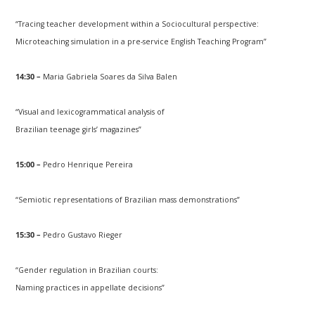
“Tracing teacher development within a Sociocultural perspective:
Microteaching simulation in a pre-service English Teaching Program”
14:30 –
Maria Gabriela Soares da Silva Balen
“Visual and lexicogrammatical analysis of
Brazilian teenage girls’ magazines”
15:00 –
Pedro Henrique Pereira
“Semiotic representations of Brazilian mass demonstrations”
15:30 –
Pedro Gustavo Rieger
“Gender regulation in Brazilian courts:
Naming practices in appellate decisions”