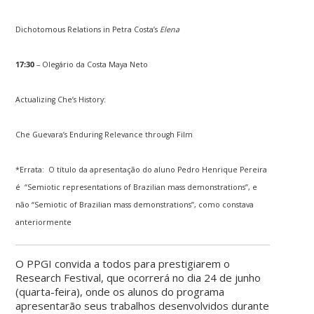
Dichotomous Relations in Petra Costa’s
Elena
17:30
– Olegário da Costa Maya Neto
Actualizing Che’s History:
Che Guevara’s Enduring Relevance through Film
*Errata: O título da apresentação do aluno Pedro Henrique Pereira
é “Semiotic representations of Brazilian mass demonstrations”, e
não “Semiotic of Brazilian mass demonstrations”, como constava
anteriormente
O PPGI convida a todos para prestigiarem o
Research Festival, que ocorrerá no dia 24 de junho
(quarta-feira), onde os alunos do programa
apresentarão seus trabalhos desenvolvidos durante