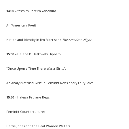
14:30
– Yasmim Pereira Yonekura
An ‘American’ Poet?
Nation and Identity in Jim Morrison’s
The American Night
15:00
– Helena P. Hetkowski Hipólito
“Once Upon a Time There Was a Girl…”:
An Analysis of ‘Bad Girls’ in Feminist Revisionary Fairy Tales
15:30
– Halessa Fabiane Regis
Feminist Counterculture:
Hettie Jones and the Beat Women Writers