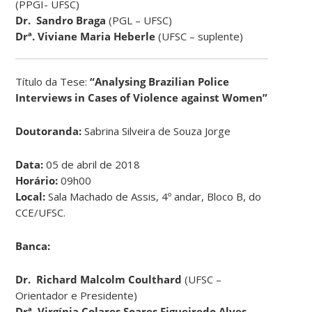
(PPGI- UFSC)
Dr. Sandro Braga
(PGL – UFSC)
Drª. Viviane Maria Heberle
(UFSC – suplente)
Título da Tese:
“Analysing Brazilian Police
Interviews in Cases of Violence against Women”
Doutoranda:
Sabrina Silveira de Souza Jorge
Data:
05 de abril de 2018
Horário:
09h00
Local:
Sala Machado de Assis, 4º andar, Bloco B, do
CCE/UFSC.
Banca:
Dr.
Richard Malcolm Coulthard
(UFSC –
Orientador e Presidente)
Drª. Virgínia Colares Soares Figueiredo Alves