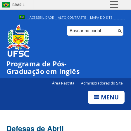
BRASIL
Simplifique!
ACESSIBILIDADE
ALTO CONTRASTE
MAPA DO SITE
Comunica BR
Participe
Acesso à informação
Legislação
Programa de Pós-
Canais
Graduação em Inglês
Área Restrita
Administradores do Site
MENU
Defesas de Abril