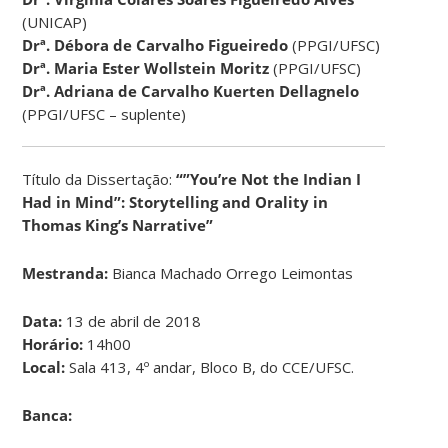
(UNICAP)
Drª. Débora de Carvalho Figueiredo
(PPGI/UFSC)
Drª. Maria Ester Wollstein Moritz
(PPGI/UFSC)
Drª. Adriana de Carvalho Kuerten Dellagnelo
(PPGI/UFSC – suplente)
Título da Dissertação:
“”You’re Not the Indian I
Had in Mind”: Storytelling and Orality in
Thomas King’s Narrative”
Mestranda:
Bianca Machado Orrego Leimontas
Data:
13 de abril de 2018
Horário:
14h00
Local:
Sala 413, 4º andar, Bloco B, do CCE/UFSC.
Banca: