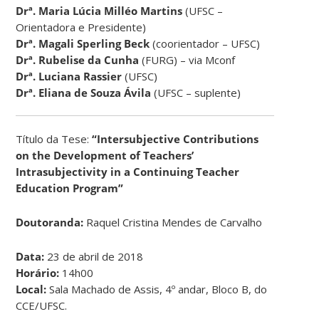
Drª. Maria Lúcia Milléo Martins
(UFSC –
Orientadora e Presidente)
Drª. Magali Sperling Beck
(coorientador – UFSC)
Drª. Rubelise da Cunha
(FURG) – via Mconf
Drª. Luciana Rassier
(UFSC)
Drª. Eliana de Souza Ávila
(UFSC – suplente)
Título da Tese:
“Intersubjective Contributions
on the Development of Teachers’
Intrasubjectivity in a Continuing Teacher
Education Program”
Doutoranda:
Raquel Cristina Mendes de Carvalho
Data:
23 de abril de 2018
Horário:
14h00
Local:
Sala Machado de Assis, 4º andar, Bloco B, do
CCE/UFSC.