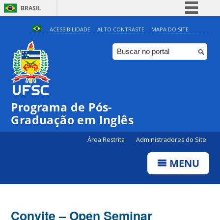
BRASIL
Simplifique!
ACESSIBILIDADE
ALTO CONTRASTE
MAPA DO SITE
Comunica BR
Participe
Acesso à informação
Legislação
Programa de Pós-
Canais
Graduação em Inglês
Área Restrita
Administradores do Site
MENU
Convite – Open Seminar