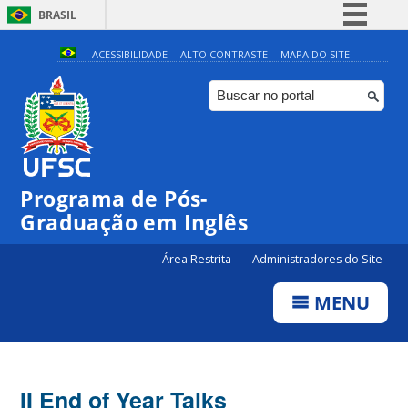
BRASIL
Simplifique!
ACESSIBILIDADE
ALTO CONTRASTE
MAPA DO SITE
Comunica BR
Participe
Acesso à informação
Legislação
Programa de Pós-
Canais
Graduação em Inglês
Área Restrita
Administradores do Site
MENU
II End of Year Talks