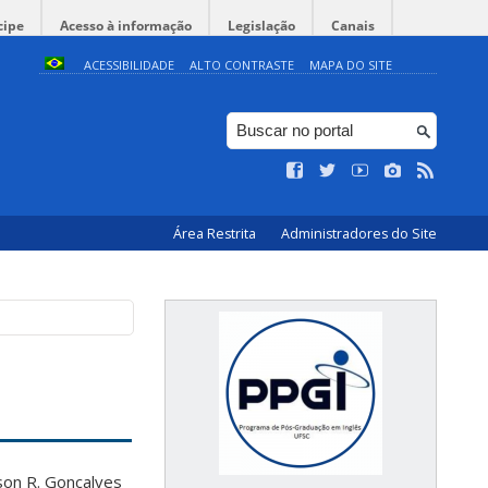
cipe
Acesso à informação
Legislação
Canais
ACESSIBILIDADE
ALTO CONTRASTE
MAPA DO SITE
Área Restrita
Administradores do Site
ison R. Gonçalves