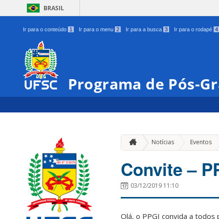
BRASIL
Ir para o conteúdo
1
Ir para o menu
2
Ir para a busca
3
Ir para o rodapé
4
Programa de Pós-Gr
»
Notícias
Eventos
Convite – P
03/12/2019 11:10
Olá, o PPGI convida a todos 