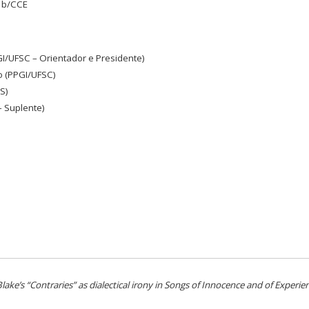
o b/CCE
I/UFSC – Orientador e Presidente)
o (PPGI/UFSC)
S)
 Suplente)
Blake’s “Contraries” as dialectical irony in Songs of Innocence and of Experie