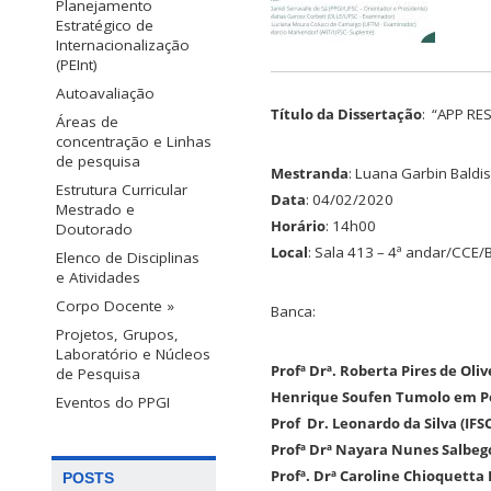
Planejamento
Estratégico de
Internacionalização
(PEInt)
Autoavaliação
Título da Dissertação
: “APP R
Áreas de
concentração e Linhas
de pesquisa
Mestranda
: Luana Garbin Baldi
Estrutura Curricular
Data
: 04/02/2020
Mestrado e
Horário
: 14h00
Doutorado
Local
: Sala 413 – 4ª andar/CCE/
Elenco de Disciplinas
e Atividades
Corpo Docente »
Banca:
Projetos, Grupos,
Laboratório e Núcleos
Profª Drª. Roberta Pires de Oli
de Pesquisa
Henrique Soufen Tumolo em P
Eventos do PPGI
Prof Dr. Leonardo da Silva (IF
Profª Drª Nayara Nunes Salbego
Profª. Drª Caroline Chioquetta 
POSTS