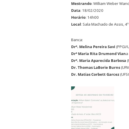
Mestrando
: William Weber Wand
Data
: 18/02/2020
Horário
: 14h00
Local
: Sala Machado de Assis, 4
Banca:
Drª. Melina Pereira Savi
(PPGI/U
Drª Maria Rita Drumond Vian
a
Drª. Maria Aparecida Barbosa
(
Dr. Thomas LaBorie Burns
(UFM
Dr. Matias Corbett Garcez
(UFSC