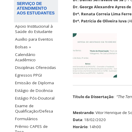
SERVIÇO DE
Dr. George Alexandre Ayres d
ATENDIMENTO
AOS ESTUDANTES
Drª. Renata Correia Lima Ferr
Drª. Patrícia de Oliveira Iuva
(A
Apoio Institucional à
Saúde do Estudante
Auxílio para Eventos
Bolsas »
Calendário
Acadêmico
Disciplinas Oferecidas
Egressos PPGI
Emissão de Diploma
Estágio de Docência
Título da Dissertação
:
“The Terr
Estágio Pós-Doutoral
Exame de
Qualificação/Defesa
Mestrando
: Vitor Henrique de 
Formulários
Data
: 18/02/2020
Prêmio CAPES de
Horário
: 14h00
Tese