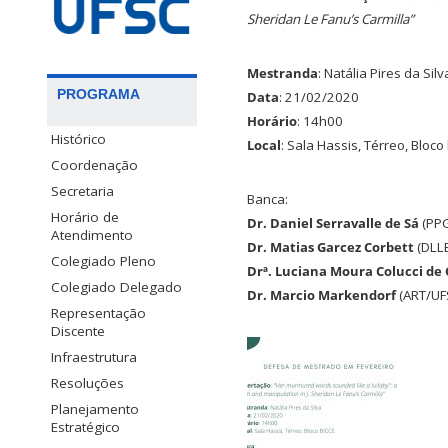
Sheridan Le Fanu’s Carmilla”
Mestranda
: Natália Pires da Silv
PROGRAMA
Data
: 21/02/2020
Horário
: 14h00
Histórico
Local
: Sala Hassis, Térreo, Bloc
Coordenação
Secretaria
Banca:
Horário de
Dr. Daniel Serravalle de Sá
(PPG
Atendimento
Dr. Matias Garcez Corbett
(DLL
Colegiado Pleno
Drª. Luciana Moura Colucci d
Colegiado Delegado
Dr. Marcio Markendorf
(ART/UF
Representação
Discente
Infraestrutura
Resoluções
Planejamento
Estratégico