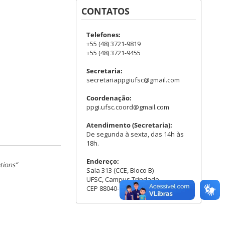
CONTATOS
Telefones:
+55 (48) 3721-9819
+55 (48) 3721-9455
Secretaria:
secretariappgiufsc@gmail.com
Coordenação:
ppgi.ufsc.coord@gmail.com
Atendimento (Secretaria):
De segunda à sexta, das 14h às
18h.
Endereço:
tions”
Sala 313 (CCE, Bloco B)
UFSC, Campus Trindade
CEP 88040-900 - Florianópolis, SC.