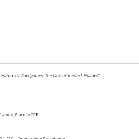
terature to Videogames: The Case of Sherlock Holmes”
° andar, Bloco b/CCE
I/UFSC – Orientador e Presidente)