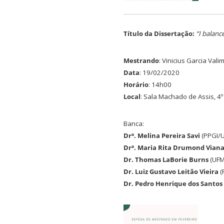
Título da Dissertação:
“I balanc
Mestrando
: Vinicius Garcia Vali
Data
: 19/02/2020
Horário
: 14h00
Local
: Sala Machado de Assis, 4
Banca:
Drª. Melina Pereira Savi
(PPGI/U
Drª. Maria Rita Drumond Vian
Dr. Thomas LaBorie Burns
(UFM
Dr. Luiz Gustavo Leitão Vieira
(
Dr. Pedro Henrique dos Santos