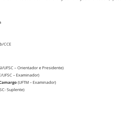
a
o b/CCE
I/UFSC – Orientador e Presidente)
E/UFSC – Examinador)
e Camargo
(UFTM – Examinador)
SC- Suplente)