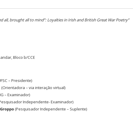
ed all, brought all to mind”: Loyalties in Irish and British Great War Poetry”
m
º andar, Bloco b/CCE
FSC – Presidente)
a
(Orientadora – via interação virtual)
G – Examinador)
Pesquisador Independente- Examinador)
 Groppo
(Pesquisador Independente – Suplente)