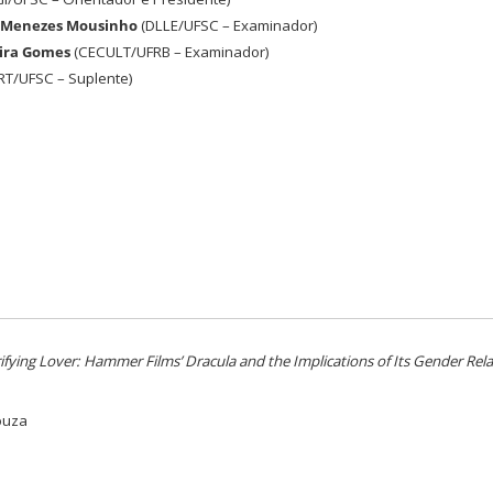
e Menezes Mousinho
(DLLE/UFSC – Examinador)
eira Gomes
(CECULT/UFRB – Examinador)
RT/UFSC – Suplente)
ifying Lover: Hammer Films’ Dracula and the Implications of Its Gender Rela
Souza