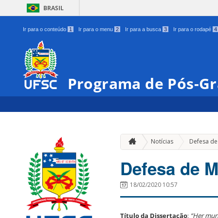
BRASIL
Ir para o conteúdo
1
Ir para o menu
2
Ir para a busca
3
Ir para o rodapé
4
Programa de Pós-Gr
Notícias
Defesa de
Defesa de M
18/02/2020 10:57
Título da Dissertação
:
“Her murm