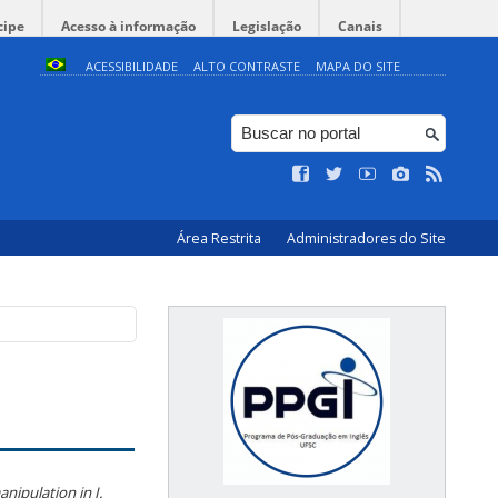
cipe
Acesso à informação
Legislação
Canais
ACESSIBILIDADE
ALTO CONTRASTE
MAPA DO SITE
Área Restrita
Administradores do Site
nipulation in J.