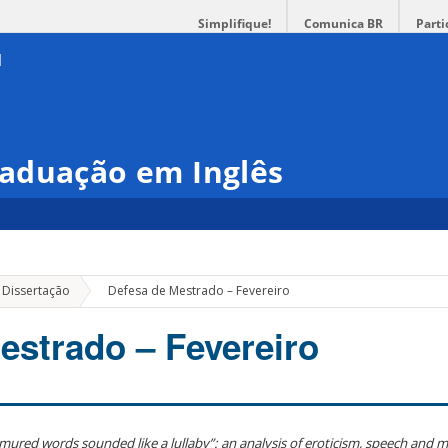
Simplifique!
Comunica BR
Parti
aduação em Inglês
»
 Dissertação
Defesa de Mestrado – Fevereiro
estrado – Fevereiro
ured words sounded like a lullaby”: an analysis of eroticism, speech and ma