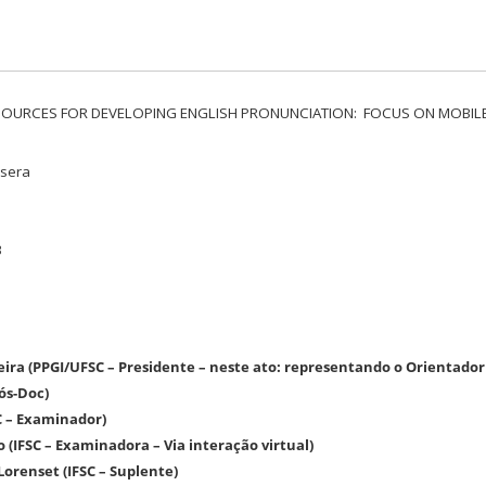
ESOURCES FOR DEVELOPING ENGLISH PRONUNCIATION: FOCUS ON MOBI
ssera
B
veira (PPGI/UFSC – Presidente – neste ato: representando o Orientador 
ós-Doc)
SC – Examinador)
 (IFSC – Examinadora – Via interação virtual)
Lorenset (IFSC – Suplente)