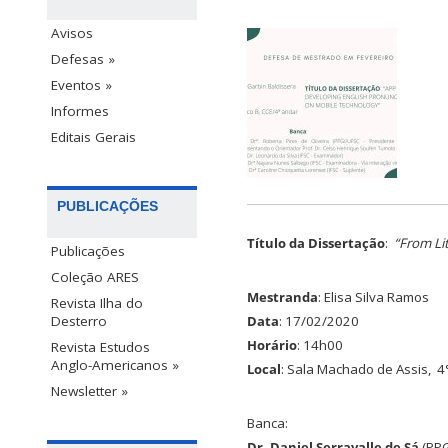
Avisos
Defesas »
Eventos »
Informes
Editais Gerais
PUBLICAÇÕES
Título da Dissertação
:
“From Li
Publicações
Coleção ARES
Mestranda
: Elisa Silva Ramos
Revista Ilha do
Desterro
Data
: 17/02/2020
Horário
: 14h00
Revista Estudos
Anglo-Americanos »
Local
: Sala Machado de Assis, 4
Newsletter »
Banca:
Dr. Daniel Serravalle de Sá
(PPG